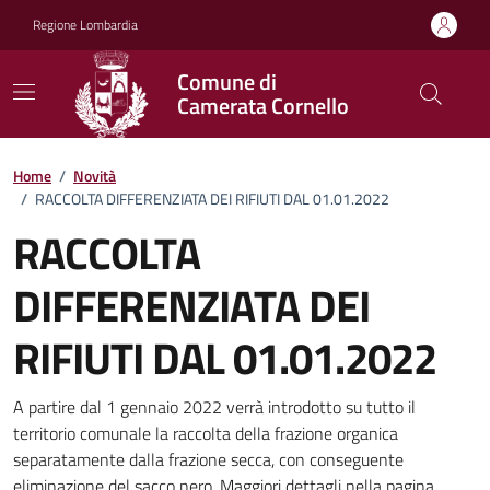
Vai ai contenuti
Vai al footer
Regione Lombardia
Comune di
Camerata Cornello
Home
/
Novità
/
RACCOLTA DIFFERENZIATA DEI RIFIUTI DAL 01.01.2022
RACCOLTA
DIFFERENZIATA DEI
RIFIUTI DAL 01.01.2022
Dettagli della notizia
A partire dal 1 gennaio 2022 verrà introdotto su tutto il
territorio comunale la raccolta della frazione organica
separatamente dalla frazione secca, con conseguente
eliminazione del sacco nero. Maggiori dettagli nella pagina