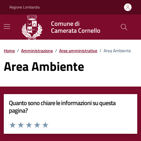
Vai ai contenuti
Vai al footer
Regione Lombardia
Comune di
Camerata Cornello
Home
/
Amministrazione
/
Aree amministrative
/
Area Ambiente
Area Ambiente
Quanto sono chiare le informazioni su questa
pagina?
Valuta da 1 a 5 stelle la pagina
Valuta 1 stelle su 5
Valuta 2 stelle su 5
Valuta 3 stelle su 5
Valuta 4 stelle su 5
Valuta 5 stelle su 5