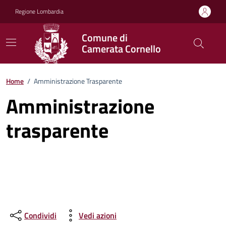
Vai ai contenuti
Vai al footer
Regione Lombardia
Comune di
Camerata Cornello
Home
/
Amministrazione Trasparente
Amministrazione
trasparente
Condividi
Vedi azioni