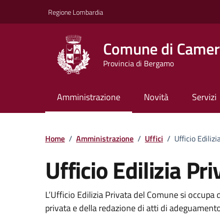
Vai ai contenuti
Vai al footer
Regione Lombardia
Comune di Camera
Provincia di Bergamo
Amministrazione
Novità
Servizi
Dettagli dell'uffici
Home
/
Amministrazione
/
Uffici
/
Ufficio Edilizi
Ufficio Edilizia Pr
L’Ufficio Edilizia Privata del Comune si occupa de
privata e della redazione di atti di adeguament