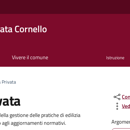
ta Cornello
Vivere il comune
Istruzione
o
a Privata
ivata
Con
Ved
lla gestione delle pratiche di edilizia
Argomen
o agli aggiornamenti normativi.