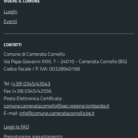
VIVERE IL COMUNE
Luoghi
Eventi
CONTATTI
Comune di Camerata Cornello
Via Papa Giovanni XXIII, 7 - 24010 - Camerata Cornello (BG)
Codice fiscale / P. IVA: 00328940168
Tel:
(+39) 0345/43543
Fax: (+39) 0345/42556
Posta Elettronica Certificata:
comune.cameratacornello@pec.regione.lombardia.it
E-mail:
info@comune.cameratacornello.bg.it
Leggi le FAQ
Prenotazione appuntamento