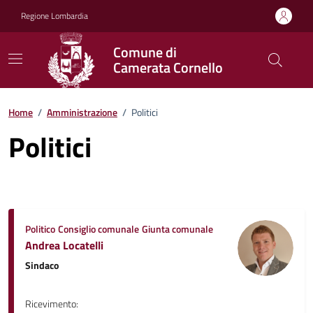
Vai ai contenuti
Vai al footer
Regione Lombardia
Comune di
Camerata Cornello
Home
/
Amministrazione
/
Politici
Politici
Politico
Consiglio comunale
Giunta comunale
Andrea Locatelli
Sindaco
Ricevimento: