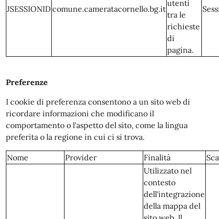
utenti
JSESSIONID
comune.cameratacornello.bg.it
Sess
tra le
richieste
di
pagina.
Preferenze
I cookie di preferenza consentono a un sito web di
ricordare informazioni che modificano il
comportamento o l'aspetto del sito, come la lingua
preferita o la regione in cui ci si trova.
Nome
Provider
Finalità
Sc
Utilizzato nel
contesto
dell'integrazione
della mappa del
sito web. Il