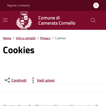
Vai ai contenuti
Vai al footer
Regione Lombardia
Comune di
Camerata Cornello
Home
/
Info e contatti
/
Privacy
/
Cookies
Cookies
Condividi
Vedi azioni