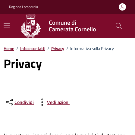
Vai ai contenuti
Vai al footer
Regione Lombardia
Comune di
Camerata Cornello
Home
/
Info e contatti
/
Privacy
/
Informativa sulla Privacy
Privacy
Condividi
Vedi azioni