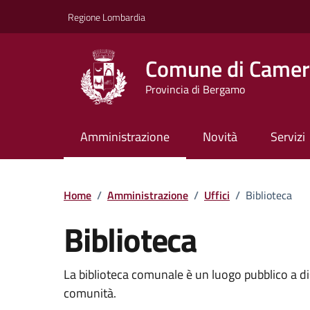
Vai ai contenuti
Vai al footer
Regione Lombardia
Comune di Camera
Provincia di Bergamo
Amministrazione
Novità
Servizi
Dettagli dell'uffici
Home
/
Amministrazione
/
Uffici
/
Biblioteca
Biblioteca
La biblioteca comunale è un luogo pubblico a di
comunità.