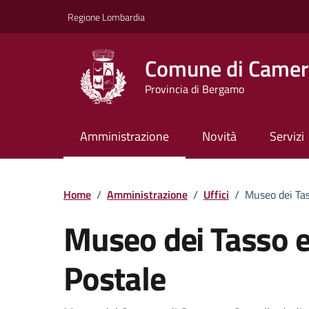
Vai ai contenuti
Vai al footer
Regione Lombardia
Comune di Camera
Provincia di Bergamo
Amministrazione
Novità
Servizi
Dettagli dell'uffici
Home
/
Amministrazione
/
Uffici
/
Museo dei Tas
Museo dei Tasso e 
Postale