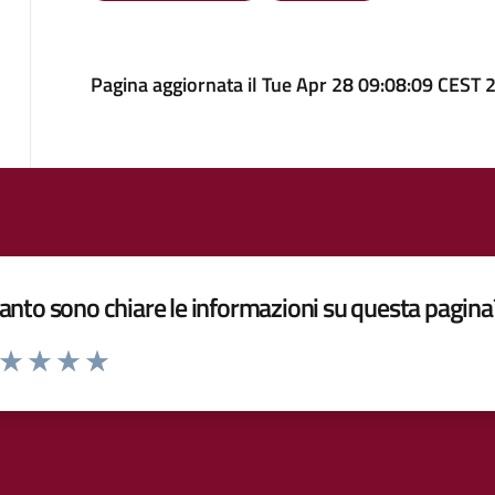
Pagina aggiornata il Tue Apr 28 09:08:09 CEST 
nto sono chiare le informazioni su questa pagina
a da 1 a 5 stelle la pagina
ta 1 stelle su 5
Valuta 2 stelle su 5
Valuta 3 stelle su 5
Valuta 4 stelle su 5
Valuta 5 stelle su 5