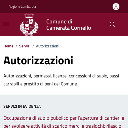
Vai ai contenuti
Vai al footer
Regione Lombardia
Comune di
Camerata Cornello
Home
/
Servizi
/
Autorizzazioni
Autorizzazioni
Autorizzazioni, permessi, licenze, concessioni di suolo, passi
carrabili e prestito di beni del Comune.
SERVIZI IN EVIDENZA
Occupazione di suolo pubblico per l'apertura di cantieri e
per svolgere attività di scarico merci e traslochi: rilascio