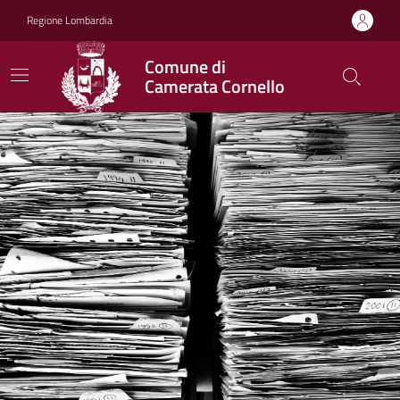
Vai ai contenuti
Vai al footer
Regione Lombardia
Comune di
Camerata Cornello