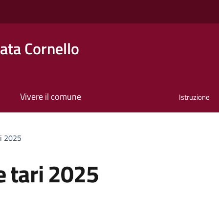
ta Cornello
Vivere il comune
Istruzione
ri 2025
e tari 2025
a