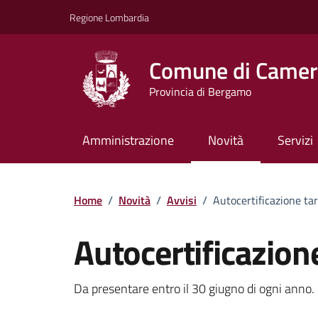
Vai ai contenuti
Vai al footer
Regione Lombardia
Comune di Camera
Provincia di Bergamo
Amministrazione
Novità
Servizi
Home
/
Novità
/
Avvisi
/
Autocertificazione ta
Autocertificazion
Dettagli della notizi
Da presentare entro il 30 giugno di ogni anno.