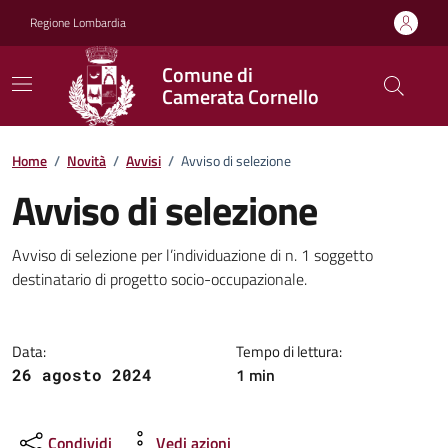
Vai ai contenuti
Vai al footer
Regione Lombardia
Comune di
Camerata Cornello
Home
/
Novità
/
Avvisi
/
Avviso di selezione
Avviso di selezione
Dettagli della notizia
Avviso di selezione per l’individuazione di n. 1 soggetto
destinatario di progetto socio-occupazionale.
Data:
Tempo di lettura:
1 min
26 agosto 2024
Condividi
Vedi azioni