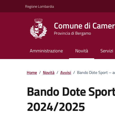
Vai ai contenuti
Vai al footer
Regione Lombardia
Comune di Camera
Provincia di Bergamo
Amministrazione
Novità
Servizi
Home
/
Novità
/
Avvisi
/
Bando Dote Sport – 
Bando Dote Sport
2024/2025