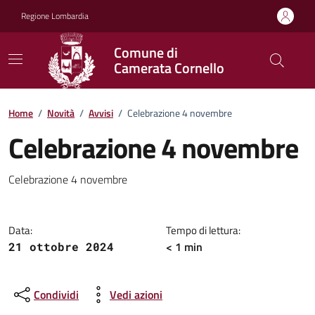
Vai ai contenuti
Vai al footer
Regione Lombardia
Comune di
Camerata Cornello
Home
/
Novità
/
Avvisi
/
Celebrazione 4 novembre
Celebrazione 4 novembre
Dettagli della notizia
Celebrazione 4 novembre
Data:
Tempo di lettura:
< 1 min
21 ottobre 2024
Condividi
Vedi azioni