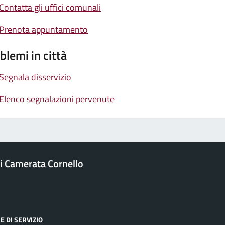
Contatta gli uffici comunali
Prenota appuntamento
blemi in città
Segnala disservizio
Elenco segnalazioni pervenute
 Camerata Cornello
E DI SERVIZIO