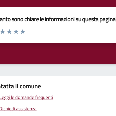
nto sono chiare le informazioni su questa pagina
a da 1 a 5 stelle la pagina
ta 1 stelle su 5
Valuta 2 stelle su 5
Valuta 3 stelle su 5
Valuta 4 stelle su 5
Valuta 5 stelle su 5
tatta il comune
Leggi le domande frequenti
Richiedi assistenza