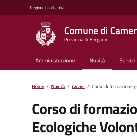
Vai ai contenuti
Vai al footer
Regione Lombardia
Comune di Camera
Provincia di Bergamo
Amministrazione
Novità
Servizi
Home
/
Novità
/
Avvisi
/
Corso di formazione p
Corso di formazi
Ecologiche Volont