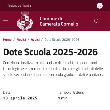
Vai ai contenuti
Vai al footer
Regione Lombardia
Comune di
Camerata Cornello
Home
/
Novità
/
Avvisi
/
Dote Scuola 2025-2026
Dote Scuola 2025-2026
Dettagli della notizia
Contributo finalizzato all’acquisto di libri di testo, dotazioni
tecnologiche e strumenti per la didattica per gli studenti delle
scuole secondarie di primo e secondo grado, statali e paritarie.
Data:
Tempo di lettura:
1 min
10 aprile 2025