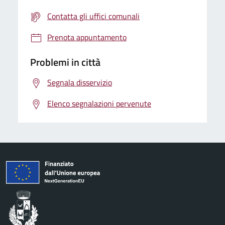
Contatta gli uffici comunali
Prenota appuntamento
Problemi in città
Segnala disservizio
Elenco segnalazioni pervenute