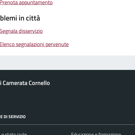
Prenota appuntamento
blemi in città
Segnala disservizio
Elenco segnalazioni pervenute
 Camerata Cornello
E DI SERVIZIO
e stato civile
Educazione e formazione