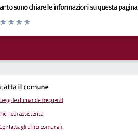
nto sono chiare le informazioni su questa pagina
a da 1 a 5 stelle la pagina
ta 1 stelle su 5
Valuta 2 stelle su 5
Valuta 3 stelle su 5
Valuta 4 stelle su 5
Valuta 5 stelle su 5
tatta il comune
Leggi le domande frequenti
Richiedi assistenza
Contatta gli uffici comunali