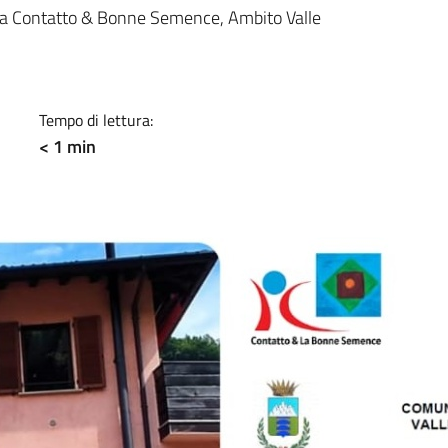
a
tra Contatto & Bonne Semence, Ambito Valle
Tempo di lettura:
< 1 min