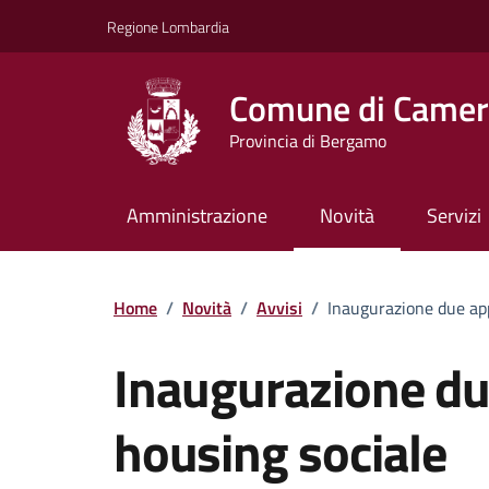
Vai ai contenuti
Vai al footer
Regione Lombardia
Comune di Camera
Provincia di Bergamo
Amministrazione
Novità
Servizi
Home
/
Novità
/
Avvisi
/
Inaugurazione due ap
Inaugurazione du
housing sociale