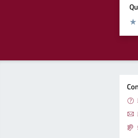
Qua
Valut
Valu
Con