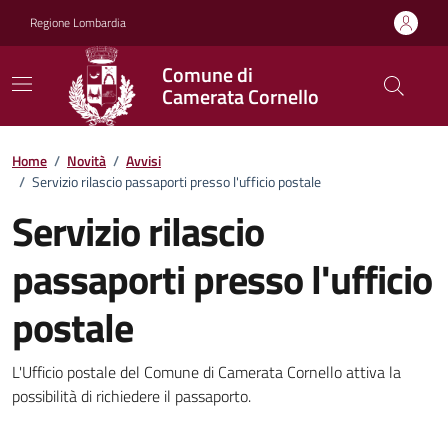
Vai ai contenuti
Vai al footer
Regione Lombardia
Comune di
Camerata Cornello
Home
/
Novità
/
Avvisi
/
Servizio rilascio passaporti presso l'ufficio postale
Servizio rilascio
passaporti presso l'ufficio
postale
Dettagli della notizia
L'Ufficio postale del Comune di Camerata Cornello attiva la
possibilità di richiedere il passaporto.