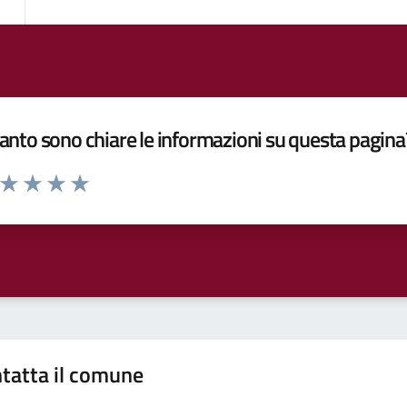
nto sono chiare le informazioni su questa pagina
a da 1 a 5 stelle la pagina
ta 1 stelle su 5
Valuta 2 stelle su 5
Valuta 3 stelle su 5
Valuta 4 stelle su 5
Valuta 5 stelle su 5
tatta il comune