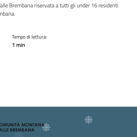
a
le Brembana riservata a tutti gli under 16 residenti
embana.
Tempo di lettura:
1 min