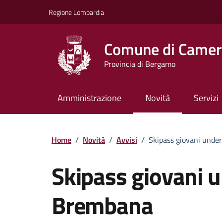
Vai ai contenuti
Vai al footer
Regione Lombardia
Comune di Camera
Provincia di Bergamo
Amministrazione
Novità
Servizi
Home
/
Novità
/
Avvisi
/
Skipass giovani unde
Skipass giovani u
Brembana