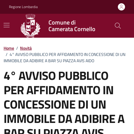
Vai ai contenuti
Vai al footer
Regione Lombardia
Comune di
Camerata Cornello
Home
/
Novità
/
4° AVVISO PUBBLICO PER AFFIDAMENTO IN CONCESSIONE DI UN
IMMOBILE DA ADIBIRE A BAR SU PIAZZA AVIS AIDO
4° AVVISO PUBBLICO
PER AFFIDAMENTO IN
CONCESSIONE DI UN
IMMOBILE DA ADIBIRE A
BAR SU PIAZZA AVIS