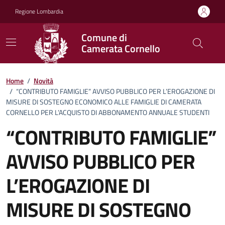
Vai ai contenuti
Vai al footer
Regione Lombardia
Comune di
Camerata Cornello
Home
/
Novità
/
“CONTRIBUTO FAMIGLIE” AVVISO PUBBLICO PER L’EROGAZIONE DI
MISURE DI SOSTEGNO ECONOMICO ALLE FAMIGLIE DI CAMERATA
CORNELLO PER L’ACQUISTO DI ABBONAMENTO ANNUALE STUDENTI
“CONTRIBUTO FAMIGLIE”
AVVISO PUBBLICO PER
L’EROGAZIONE DI
MISURE DI SOSTEGNO