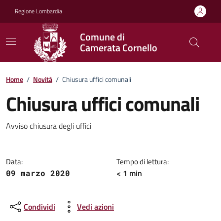
Vai ai contenuti
Vai al footer
Regione Lombardia
Comune di
Camerata Cornello
Home
/
Novità
/
Chiusura uffici comunali
Chiusura uffici comunali
Dettagli della notizia
Avviso chiusura degli uffici
Data:
Tempo di lettura:
< 1 min
09 marzo 2020
Condividi
Vedi azioni