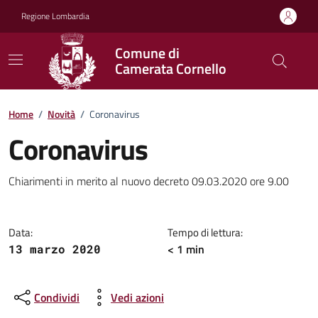
Vai ai contenuti
Vai al footer
Regione Lombardia
Comune di
Camerata Cornello
Home
/
Novità
/
Coronavirus
Coronavirus
Dettagli della notizia
Chiarimenti in merito al nuovo decreto 09.03.2020 ore 9.00
Data:
Tempo di lettura:
< 1 min
13 marzo 2020
Condividi
Vedi azioni