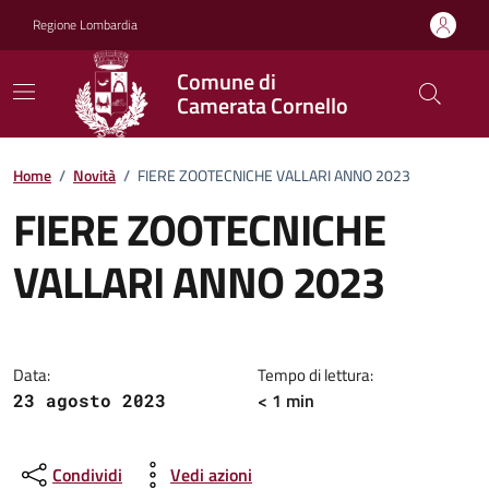
Vai ai contenuti
Vai al footer
Regione Lombardia
Comune di
Camerata Cornello
Home
/
Novità
/
FIERE ZOOTECNICHE VALLARI ANNO 2023
FIERE ZOOTECNICHE
VALLARI ANNO 2023
Dettagli della notizia
Data:
Tempo di lettura:
< 1 min
23 agosto 2023
Condividi
Vedi azioni