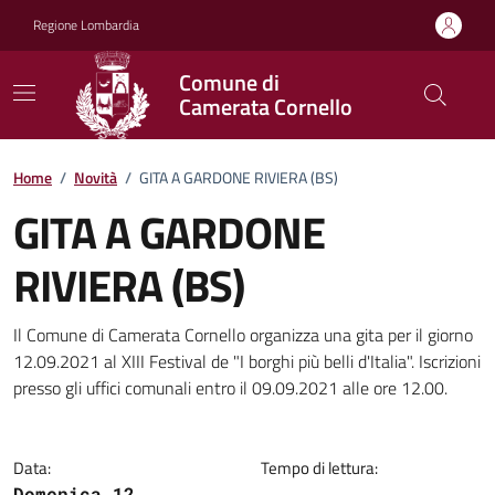
Vai ai contenuti
Vai al footer
Regione Lombardia
Comune di
Camerata Cornello
Home
/
Novità
/
GITA A GARDONE RIVIERA (BS)
GITA A GARDONE
RIVIERA (BS)
Dettagli della notizia
Il Comune di Camerata Cornello organizza una gita per il giorno
12.09.2021 al XIII Festival de "I borghi più belli d'Italia". Iscrizioni
presso gli uffici comunali entro il 09.09.2021 alle ore 12.00.
Data:
Tempo di lettura:
Domenica 12