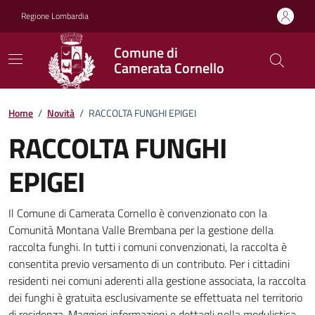
Vai ai contenuti
Vai al footer
Regione Lombardia
Comune di
Camerata Cornello
Home
/
Novità
/
RACCOLTA FUNGHI EPIGEI
RACCOLTA FUNGHI
EPIGEI
Dettagli della notizia
Il Comune di Camerata Cornello è convenzionato con la
Comunità Montana Valle Brembana per la gestione della
raccolta funghi. In tutti i comuni convenzionati, la raccolta è
consentita previo versamento di un contributo. Per i cittadini
residenti nei comuni aderenti alla gestione associata, la raccolta
dei funghi è gratuita esclusivamente se effettuata nel territorio
di residenza. Maggiori informazioni e dettagli nella modulistica