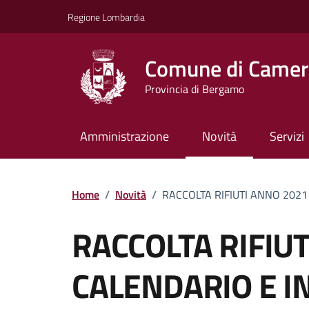
Vai ai contenuti
Vai al footer
Regione Lombardia
Comune di Camera
Provincia di Bergamo
Amministrazione
Novità
Servizi
Home
/
Novità
/
RACCOLTA RIFIUTI ANNO 2021
RACCOLTA RIFIUT
CALENDARIO E I