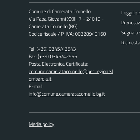
Comune di Camerata Cornello
Leggi le
Via Papa Giovanni XXIII, 7 - 24010 -
Prenota
Camerata Cornello (BG)
Segnalazi
Codice fiscale / P. IVA: 00328940168
Richiesta
Tel:
(+39) 0345/43543
Fax: (+39) 0345/42556
Posta Elettronica Certificata:
comune.cameratacornello@pec.regione.l
ombardia.it
E-mail:
info@comune.cameratacornello.bg.it
Media policy