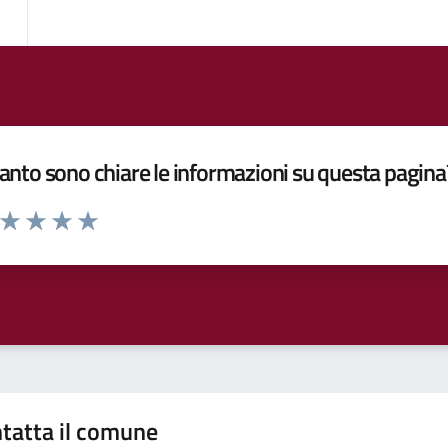
nto sono chiare le informazioni su questa pagina
a da 1 a 5 stelle la pagina
ta 1 stelle su 5
Valuta 2 stelle su 5
Valuta 3 stelle su 5
Valuta 4 stelle su 5
Valuta 5 stelle su 5
tatta il comune