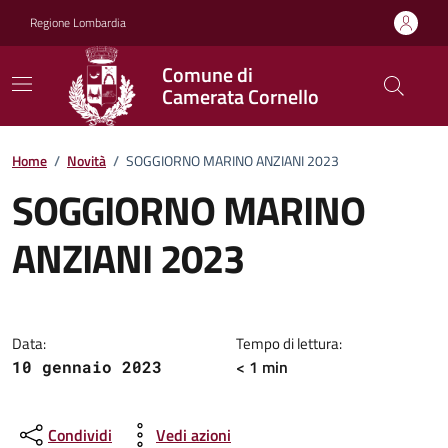
Vai ai contenuti
Vai al footer
Regione Lombardia
Comune di
Camerata Cornello
Home
/
Novità
/
SOGGIORNO MARINO ANZIANI 2023
SOGGIORNO MARINO
ANZIANI 2023
Dettagli della notizia
Data:
Tempo di lettura:
< 1 min
10 gennaio 2023
Condividi
Vedi azioni