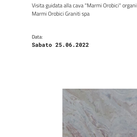
Dettagli della notizi
Visita guidata alla cava "Marmi Orobici" organ
Marmi Orobici Graniti spa
Data:
Sabato 25.06.2022