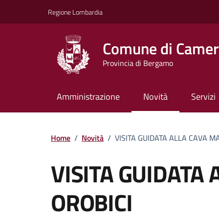
Vai ai contenuti
Vai al footer
Regione Lombardia
Comune di Camera
Provincia di Bergamo
Amministrazione
Novità
Servizi
Home
/
Novità
/
VISITA GUIDATA ALLA CAVA M
VISITA GUIDATA
OROBICI