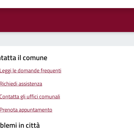
ta 1 stelle su 5
Valuta 2 stelle su 5
Valuta 3 stelle su 5
Valuta 4 stelle su 5
Valuta 5 stelle su 5
tatta il comune
Leggi le domande frequenti
Richiedi assistenza
Contatta gli uffici comunali
Prenota appuntamento
blemi in città