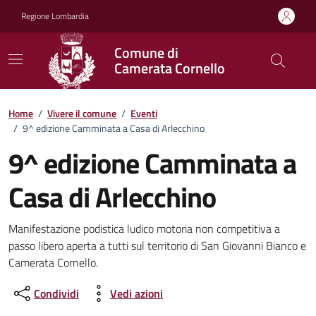
Vai ai contenuti
Vai al footer
Regione Lombardia
Comune di
Camerata Cornello
Home
/
Vivere il comune
/
Eventi
/
9^ edizione Camminata a Casa di Arlecchino
9^ edizione Camminata a
Casa di Arlecchino
Dettagli della notizia
Manifestazione podistica ludico motoria non competitiva a
passo libero aperta a tutti sul territorio di San Giovanni Bianco e
Camerata Cornello.
Condividi
Vedi azioni