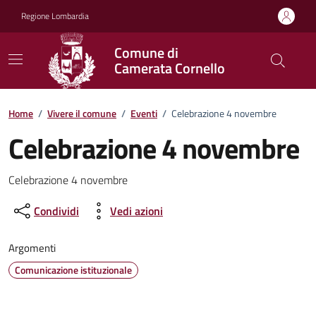
Vai ai contenuti
Vai al footer
Regione Lombardia
Comune di
Camerata Cornello
Home
/
Vivere il comune
/
Eventi
/
Celebrazione 4 novembre
Celebrazione 4 novembre
Dettagli della notizia
Celebrazione 4 novembre
Condividi
Vedi azioni
Argomenti
Comunicazione istituzionale