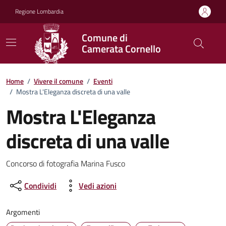
Vai ai contenuti
Vai al footer
Regione Lombardia
Comune di
Camerata Cornello
Home
/
Vivere il comune
/
Eventi
/
Mostra L'Eleganza discreta di una valle
Mostra L'Eleganza
discreta di una valle
Dettagli della notizia
Concorso di fotografia Marina Fusco
Condividi
Vedi azioni
Argomenti