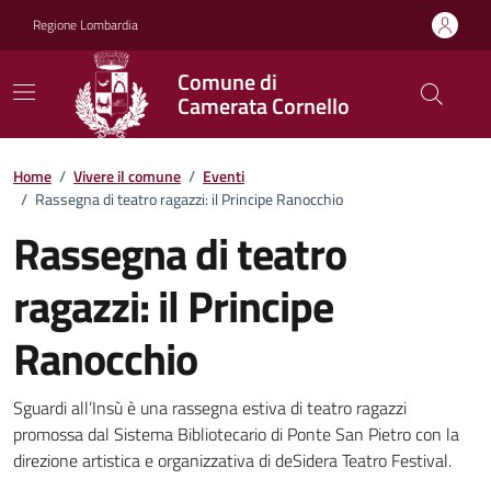
Vai ai contenuti
Vai al footer
Regione Lombardia
Comune di
Camerata Cornello
Home
/
Vivere il comune
/
Eventi
/
Rassegna di teatro ragazzi: il Principe Ranocchio
Rassegna di teatro
ragazzi: il Principe
Ranocchio
Dettagli della notizia
Sguardi all’Insù è una rassegna estiva di teatro ragazzi
promossa dal Sistema Bibliotecario di Ponte San Pietro con la
direzione artistica e organizzativa di deSidera Teatro Festival.