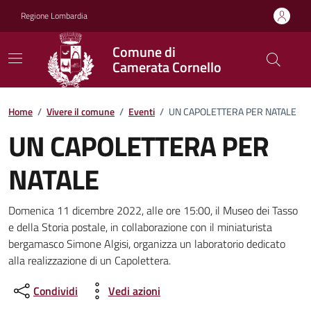
Vai ai contenuti
Vai al footer
Regione Lombardia
Comune di
Camerata Cornello
Home
/
Vivere il comune
/
Eventi
/
UN CAPOLETTERA PER NATALE
UN CAPOLETTERA PER
NATALE
Dettagli della notizia
Domenica 11 dicembre 2022, alle ore 15:00, il Museo dei Tasso
e della Storia postale, in collaborazione con il miniaturista
bergamasco Simone Algisi, organizza un laboratorio dedicato
alla realizzazione di un Capolettera.
Condividi
Vedi azioni