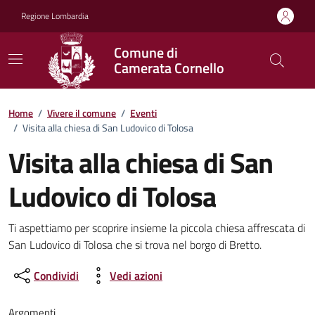
Vai ai contenuti
Vai al footer
Regione Lombardia
Comune di
Camerata Cornello
Home
/
Vivere il comune
/
Eventi
/
Visita alla chiesa di San Ludovico di Tolosa
Visita alla chiesa di San
Ludovico di Tolosa
Dettagli della notizia
Ti aspettiamo per scoprire insieme la piccola chiesa affrescata di
San Ludovico di Tolosa che si trova nel borgo di Bretto.
Condividi
Vedi azioni
Argomenti