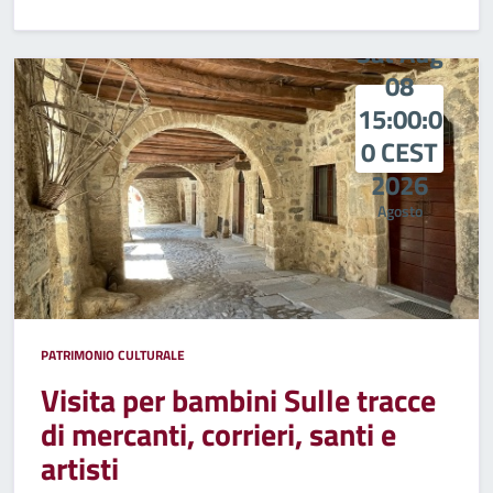
UNA SERATA MAGICA IN UNO DEI BORGHI PIÙ BELLI D’ITAL
Sat Aug
08
15:00:0
0 CEST
2026
Agosto
PATRIMONIO CULTURALE
Visita per bambini Sulle tracce
di mercanti, corrieri, santi e
artisti