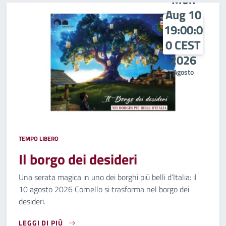
Aug 10
19:00:0
0 CEST
2026
Agosto
TEMPO LIBERO
Il borgo dei desideri
Una serata magica in uno dei borghi più belli d’Italia: il
10 agosto 2026 Cornello si trasforma nel borgo dei
desideri.
LEGGI DI PIÙ