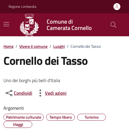
Vai ai contenuti
Vai al footer
Regione Lombardia
Comune di
Camerata Cornello
Home
/
Vivere il comune
/
Luoghi
/
Cornello dei Tasso
Cornello dei Tasso
Uno dei borghi più belli d'Italia
Condividi
Vedi azioni
Argomenti
Patrimonio culturale
Tempo libero
Turismo
Viaggi