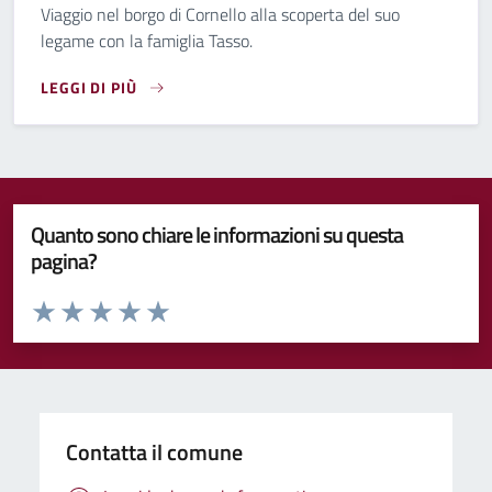
Viaggio nel borgo di Cornello alla scoperta del suo
legame con la famiglia Tasso.
LEGGI DI PIÙ
VIAGGIO NEL BORGO DI CORNELLO ALLA SCOPERTA DEL SUO
Quanto sono chiare le informazioni su questa
pagina?
Valuta da 1 a 5 stelle la pagina
Valuta 1 stelle su 5
Valuta 2 stelle su 5
Valuta 3 stelle su 5
Valuta 4 stelle su 5
Valuta 5 stelle su 5
Contatta il comune