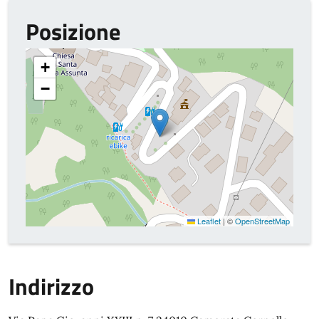
Posizione
+
−
Leaflet
|
©
OpenStreetMap
Indirizzo