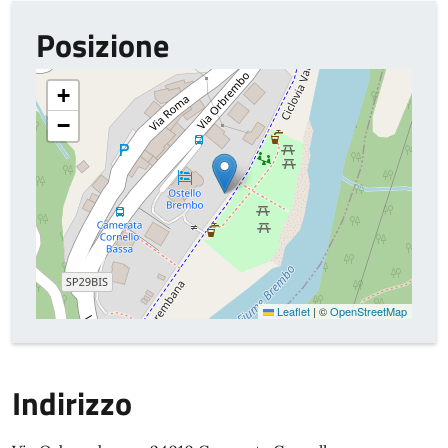
Posizione
+
−
Leaflet
|
©
OpenStreetMap
Indirizzo