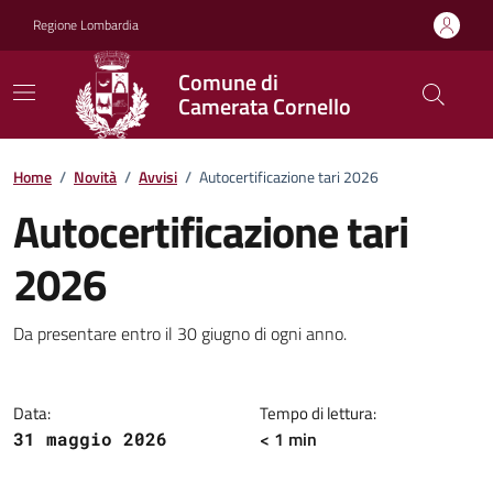
Vai ai contenuti
Vai al footer
Regione Lombardia
Comune di
Camerata Cornello
Home
/
Novità
/
Avvisi
/
Autocertificazione tari 2026
Autocertificazione tari
2026
Dettagli della notizia
Da presentare entro il 30 giugno di ogni anno.
Data:
Tempo di lettura:
< 1 min
31 maggio 2026