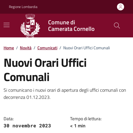
Vai ai contenuti
Vai al footer
Regione Lombardia
Comune di
Camerata Cornello
Home
/
Novità
/
Comunicati
/
Nuovi Orari Uffici Comunali
Nuovi Orari Uffici
Comunali
Dettagli della notizia
Si comunicano i nuovi orari di apertura degli uffici comunali con
decorrenza 01.12.2023.
Data:
Tempo di lettura:
< 1 min
30 novembre 2023