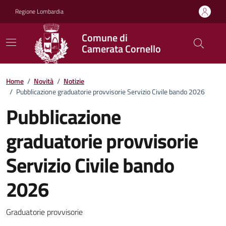
Vai ai contenuti
Vai al footer
Regione Lombardia
Comune di
Camerata Cornello
Home
/
Novità
/
Notizie
/
Pubblicazione graduatorie provvisorie Servizio Civile bando 2026
Pubblicazione
graduatorie provvisorie
Servizio Civile bando
2026
Dettagli della notizia
Graduatorie provvisorie