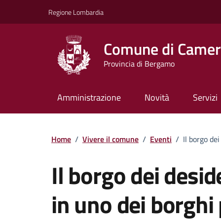
Vai ai contenuti
Vai al footer
Regione Lombardia
Comune di Camera
Provincia di Bergamo
Amministrazione
Novità
Servizi
Home
/
Vivere il comune
/
Eventi
/
Il borgo dei
Il borgo dei desid
in uno dei borghi p