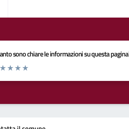
nto sono chiare le informazioni su questa pagina
a da 1 a 5 stelle la pagina
ta 1 stelle su 5
Valuta 2 stelle su 5
Valuta 3 stelle su 5
Valuta 4 stelle su 5
Valuta 5 stelle su 5
tatta il comune