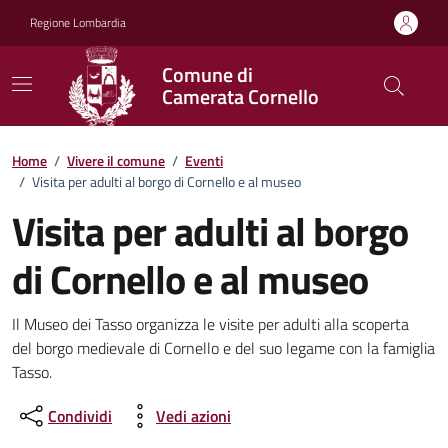
Vai ai contenuti
Vai al footer
Regione Lombardia
Comune di
Camerata Cornello
Home
/
Vivere il comune
/
Eventi
/
Visita per adulti al borgo di Cornello e al museo
Visita per adulti al borgo
di Cornello e al museo
Dettagli della notizia
Il Museo dei Tasso organizza le visite per adulti alla scoperta
del borgo medievale di Cornello e del suo legame con la famiglia
Tasso.
Condividi
Vedi azioni