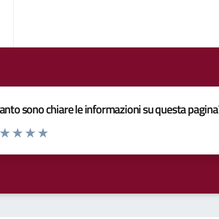
nto sono chiare le informazioni su questa pagina
a da 1 a 5 stelle la pagina
ta 1 stelle su 5
Valuta 2 stelle su 5
Valuta 3 stelle su 5
Valuta 4 stelle su 5
Valuta 5 stelle su 5