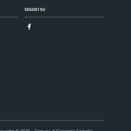
SEGUICI SU
Facebook
pyright © 2025 - Comune di Camerata Cornello -