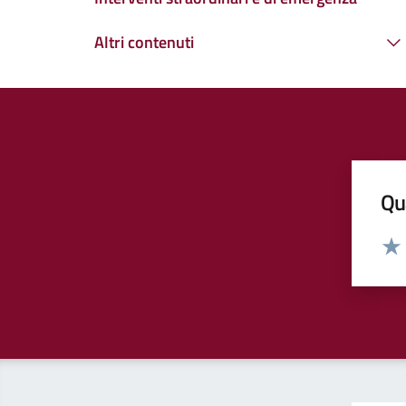
Altri contenuti
Qua
Valut
Valu