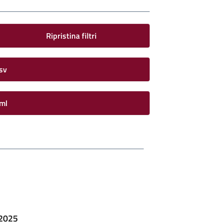
Ripristina filtri
sv
ml
 2025