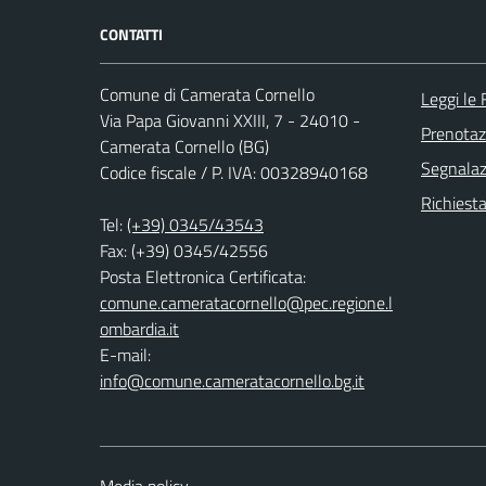
CONTATTI
Comune di Camerata Cornello
Leggi le
Via Papa Giovanni XXIII, 7 - 24010 -
Prenota
Camerata Cornello (BG)
Segnalazi
Codice fiscale / P. IVA: 00328940168
Richiesta
Tel:
(+39) 0345/43543
Fax: (+39) 0345/42556
Posta Elettronica Certificata:
comune.cameratacornello@pec.regione.l
ombardia.it
E-mail:
info@comune.cameratacornello.bg.it
Media policy