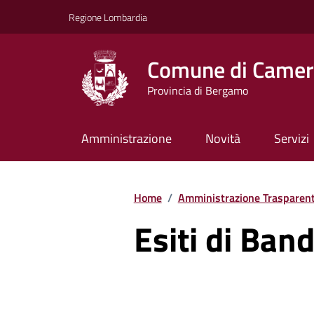
Vai ai contenuti
Vai al footer
Regione Lombardia
Comune di Camera
Provincia di Bergamo
Amministrazione
Novità
Servizi
Home
/
Amministrazione Trasparen
Esiti di Ban