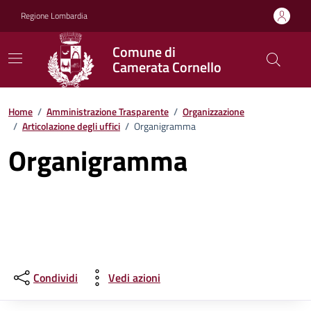
Vai ai contenuti
Vai al footer
Regione Lombardia
Comune di
Camerata Cornello
Home
/
Amministrazione Trasparente
/
Organizzazione
/
Articolazione degli uffici
/
Organigramma
Organigramma
Condividi
Vedi azioni