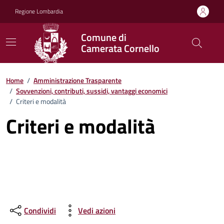
Vai ai contenuti
Vai al footer
Regione Lombardia
Comune di
Camerata Cornello
Home
/
Amministrazione Trasparente
/
Sovvenzioni, contributi, sussidi, vantaggi economici
/
Criteri e modalità
Criteri e modalità
Condividi
Vedi azioni