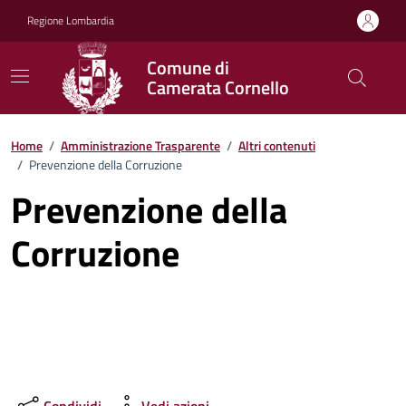
Vai ai contenuti
Vai al footer
Regione Lombardia
Comune di
Camerata Cornello
Home
/
Amministrazione Trasparente
/
Altri contenuti
/
Prevenzione della Corruzione
Prevenzione della
Corruzione