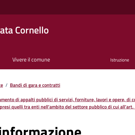
ta Cornello
Vivere il comune
Istruzione
te
/
Bandi di gara e contratti
damento di appalti pubblici di servizi, forniture, lavori e opere, di 
resi quelli tra enti nell'ambito del settore pubblico di cui all'art
einformazione