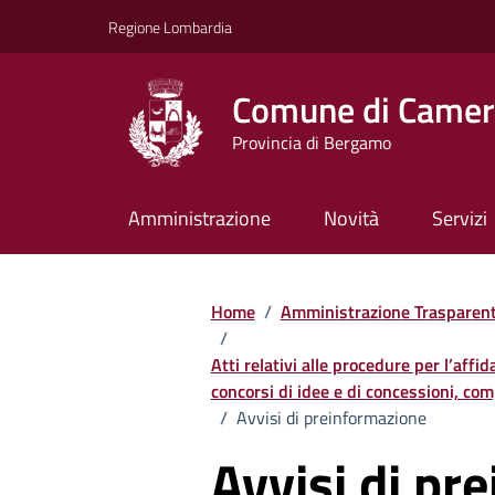
Vai ai contenuti
Vai al footer
Regione Lombardia
Comune di Camera
Provincia di Bergamo
Amministrazione
Novità
Servizi
Home
/
Amministrazione Trasparen
/
Atti relativi alle procedure per l’affi
concorsi di idee e di concessioni, comp
/
Avvisi di preinformazione
Avvisi di pr