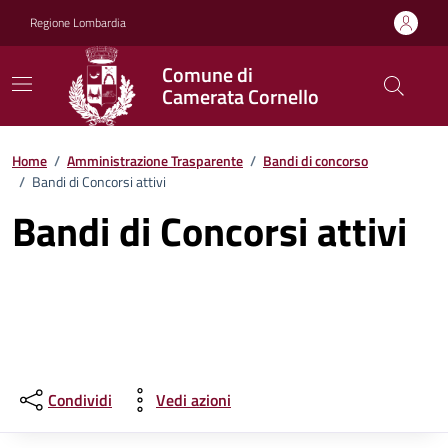
Vai ai contenuti
Vai al footer
Regione Lombardia
Comune di
Camerata Cornello
Home
/
Amministrazione Trasparente
/
Bandi di concorso
/
Bandi di Concorsi attivi
Bandi di Concorsi attivi
Condividi
Vedi azioni